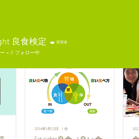
Right 良食検定
管理者
ー
0
フォロー中
2024年5月22日
∙
1
分
20