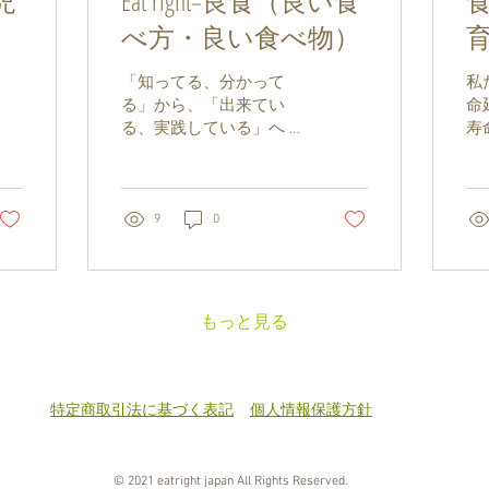
児
Eat right=良食（良い食
べ方・良い食べ物）
育
ed
「知ってる、分かって
私
る」から、「出来てい
命
る、実践している」へ 車
寿
を運転するために必要な
そ
技能と知識があるよう
Ea
に、食べるためにも技能
つ
(よい食べ方)と知識(自分
を
9
0
に必要な食べものを選ぶ
口
力)が必要です。 知識は
す
あっても、技能が身につ
す
いているでしょうか？...
に
もっと見る
食」
特定商取引法に基づく表記
個人情報保護方針
© 2021 eatright japan All Rights Reserved.