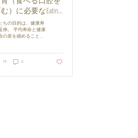
食育（食べる口腔を
む）に必要なEating
ucation
たちの目的は、健康寿
延伸。 平均寿命と健康
命の差を縮めること。
れには、食べて勝つ！
t to Win！！ 食べて勝
ためには、食べる口腔
育むことが重要です。
19
0
の機能を育み、活か
！全ての世代の目標で
。 この目標達成のため
必要な手段が「良
。...