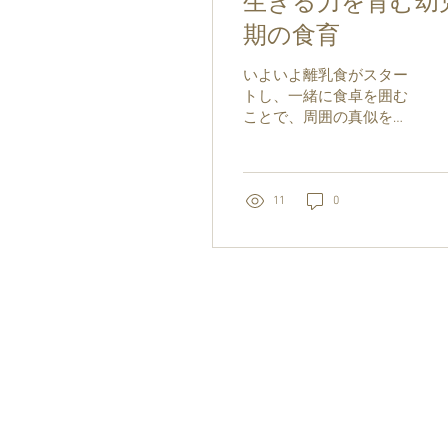
生きる力を育む幼
期の食育
いよいよ離乳食がスター
トし、一緒に食卓を囲む
ことで、周囲の真似をし
始めます。 上手に口に運
べなくても食べようとし
たり、コップを持って飲
もうとしたり。 月齢を追
11
0
うごとに何かと「じぶん
で!」と、自分でやりたが
るようになります。 こう
して...