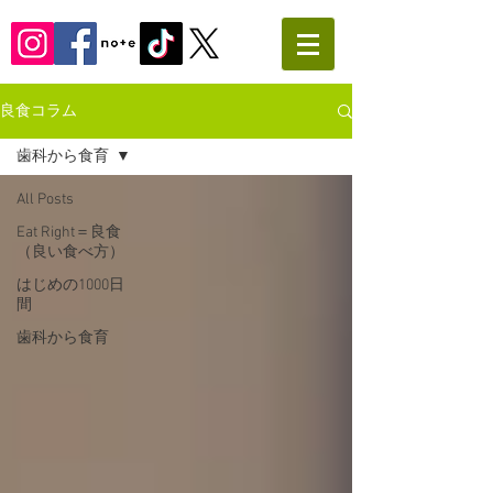
良食コラム
歯科から食育
All Posts
Eat Right＝良食
（良い食べ方）
はじめの1000日
間
歯科から食育